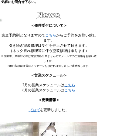
気軽にお問合せ下さい。
News
＜修理受付について＞
完全予約制となりますので
こちら
からご予約をお願い致し
ます。
引き続き塗装修理は受付を停止させて頂きます。​
（ネック折れ修理等に伴う塗装修理は承ります）
※
作業中、来客対応中は電話対応出来ませんのでメールでのご連絡をお願い致
します。
ご用の方は留守電にメッセージを頂ければ折り返しご連絡致します。
＜
営業ス
ケ
ジュール
＞
7月の営業スケジュールは
こちら
8月の営業スケジュールは
こちら
＜更新情報＞
ブログ
を更新しました。