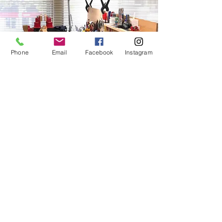
Phone
Email
Facebook
Instagram
修理についてのご案内は
こちら
をご覧ください。
参考として料金表をご用意しております。
こちら
を
ご覧ください。
​修理のご依頼、ご相談は
こちら
からお気軽にご連絡
下さい。
Regular closing day
No scheduled holidays
​​Monday Afternoon,
Wednesday,
2nd and 4th Thursday
Contact
e-mail:
osugi.mird@gmail.com