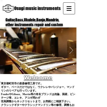
Osugi music instruments
Guitar,Bass,Ukulele,Banjo,Mandrin,
other instruments repair and custom
​Welcome
東京都町田市の楽器修理工房です。
ギター、ベースだけではなく、ウクレレやバンジョー、マンド
リンのリペアも行っています。​​
FenderやGibson、Martin
等の有名ブランドは勿論、国産、ビン
テージ等、エレキ、アコギ
問わず
弦高調整
からネックリセットまで、お気軽にご相談下さい。
クラシックギターやクラシックマンドリン等の修理、調整もお